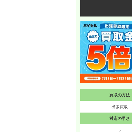
買取の方法
出張買取
対応の早さ
○