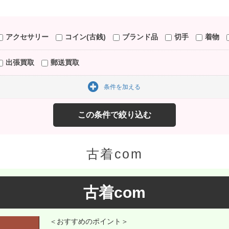
アクセサリー
コイン(古銭)
ブランド品
切手
着物
出張買取
郵送買取
条件を加える
古着com
古着com
＜おすすめのポイント＞