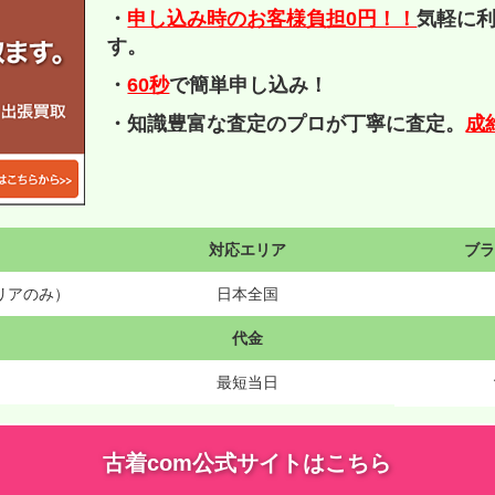
・
申し込み時のお客様負担0円！！
気軽に
す。
・
60秒
で簡単申し込み！
・知識豊富な査定のプロが丁寧に査定。
成
対応エリア
ブ
リアのみ）
日本全国
代金
最短当日
古着com公式サイトはこちら