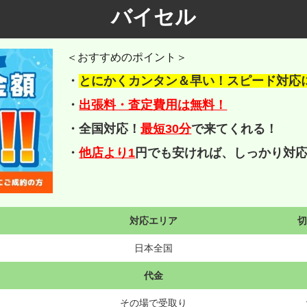
バイセル
＜おすすめのポイント＞
・
とにかくカンタン＆早い！スピード対応
・
出張料・査定費用は無料！
・全国対応！
最短30分
で来てくれる！
・
他店より1
円でも安ければ、しっかり対
対応エリア
日本全国
代金
その場で受取り