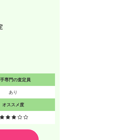
定
切手専門の査定員
あり
オススメ度